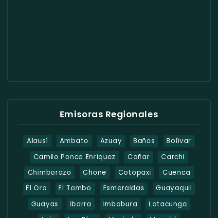
Emisoras Regionales
Alausí
Ambato
Azuay
Baños
Bolívar
Camilo Ponce Enríquez
Cañar
Carchi
Chimborazo
Chone
Cotopaxi
Cuenca
El Oro
El Tambo
Esmeraldas
Guayaquil
Guayas
Ibarra
Imbabura
Latacunga