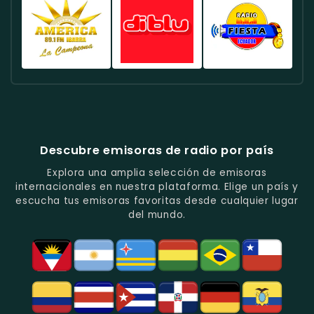
Deportes
Éxitos
De
Canela
FM
Quito
Y
Actuales
La
Ecuador
Ecuador
Ecuador
Fútbol
En
Música
-
-
-
En
Quito.
Pop
Música
Noticias
Emisora
Quito.
En
Tropical
Y
Histórica
Quito.
Y
Programas
Con
Radio
Radio
Radio
Popular
De
Programación
América
Diblu
Fiesta
En
Análisis
Variada.
Estéreo
Ecuador
Ecuador
Quito.
En
Ecuador
-
-
Quito.
-
La
Ritmos
Música
Estación
Populares
Descubre emisoras de radio por país
Del
De
Y
Recuerdo
Los
Folclore
Explora una amplia selección de emisoras
En
Deportes
En
internacionales en nuestra plataforma. Elige un país y
Quito.
En
Azogues.
escucha tus emisoras favoritas desde cualquier lugar
Guayaquil.
del mundo.