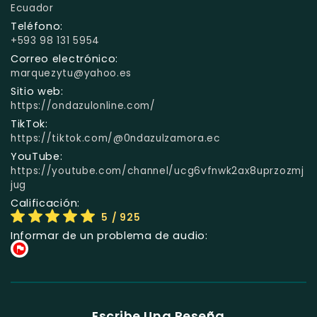
Ecuador
Teléfono:
+593 98 131 5954
Correo electrónico:
marquezytu@yahoo.es
Sitio web:
https://ondazulonline.com/
TikTok:
https://tiktok.com/@0ndazulzamora.ec
YouTube:
https://youtube.com/channel/ucg6vfnwk2ax8uprzozmj
jug
Calificación:
5
/ 925
Informar de un problema de audio:
Escribe Una Reseña