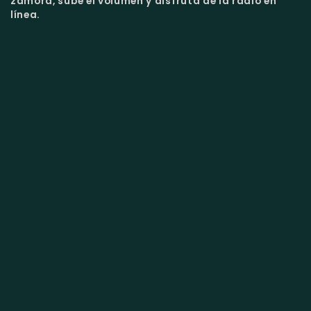
zamora, sube el volumen y disfruta de la radio en
línea.