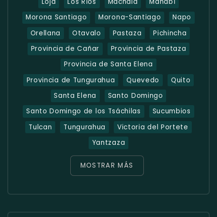
Loja
Los Ríos
Machala
Manabí
Morona Santiago
Morona-Santiago
Napo
Orellana
Otavalo
Pastaza
Pichincha
Provincia de Cañar
Provincia de Pastaza
Provincia de Santa Elena
Provincia de Tungurahua
Quevedo
Quito
Santa Elena
Santo Domingo
Santo Domingo de los Tsáchilas
Sucumbios
Tulcan
Tungurahua
Victoria del Portete
Yantzaza
MOSTRAR MÁS