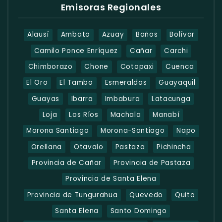
Emisoras Regionales
Alausí
Ambato
Azuay
Baños
Bolívar
Camilo Ponce Enríquez
Cañar
Carchi
Chimborazo
Chone
Cotopaxi
Cuenca
El Oro
El Tambo
Esmeraldas
Guayaquil
Guayas
Ibarra
Imbabura
Latacunga
Loja
Los Ríos
Machala
Manabí
Morona Santiago
Morona-Santiago
Napo
Orellana
Otavalo
Pastaza
Pichincha
Provincia de Cañar
Provincia de Pastaza
Provincia de Santa Elena
Provincia de Tungurahua
Quevedo
Quito
Santa Elena
Santo Domingo