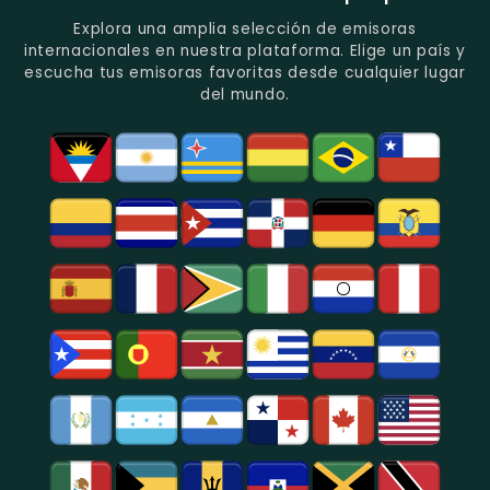
Del
De
Y
Recuerdo
Los
Folclore
Explora una amplia selección de emisoras
En
Deportes
En
internacionales en nuestra plataforma. Elige un país y
Quito.
En
Azogues.
escucha tus emisoras favoritas desde cualquier lugar
Guayaquil.
del mundo.