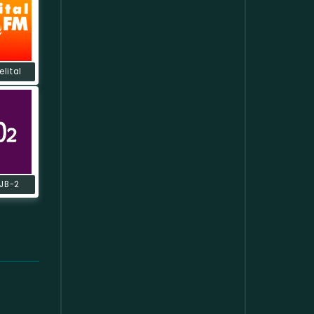
elital
JB-2