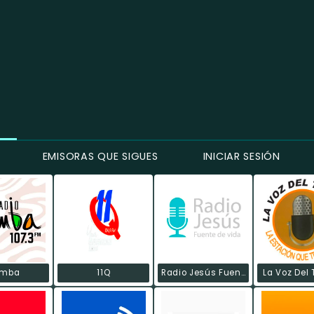
EMISORAS QUE SIGUES
INICIAR SESIÓN
umba
11Q
Radio Jesús Fuente De Vida
La Voz Del 