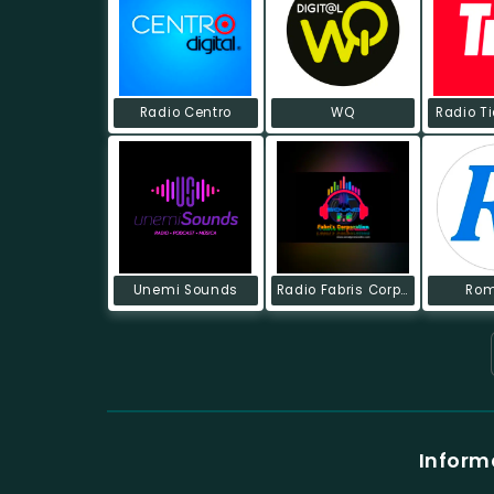
Radio Centro
WQ
Radio T
Unemi Sounds
Radio Fabris Corporation
Ro
Inform