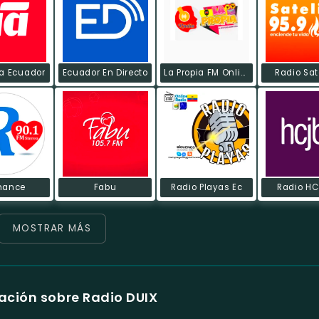
ia Ecuador
Ecuador En Directo
La Propia FM Online
Radio Sat
mance
Fabu
Radio Playas Ec
Radio HC
MOSTRAR MÁS
ación sobre Radio DUIX