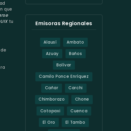
dad
ón que
arse
DUIX
tu
Emisoras Regionales
Alausí
Ambato
sde
Azuay
Baños
Bolívar
ra
Camilo Ponce Enríquez
Cañar
Carchi
Chimborazo
Chone
Cotopaxi
Cuenca
El Oro
El Tambo