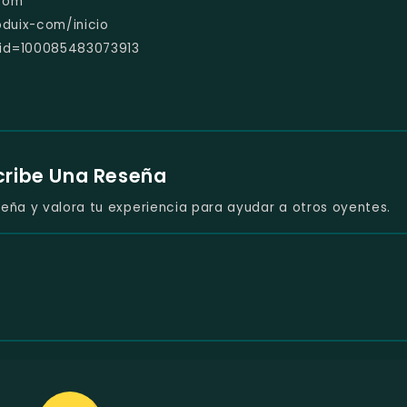
.com
oduix-com/inicio
?id=100085483073913
cribe Una Reseña
eña y valora tu experiencia para ayudar a otros oyentes.