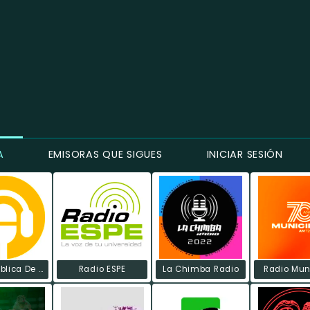
A
EMISORAS QUE SIGUES
INICIAR SESIÓN
Radio Pública De Ecuador
Radio ESPE
La Chimba Radio
Radio Mun