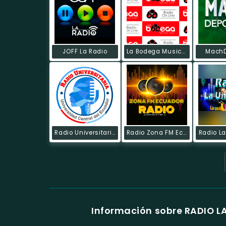
JOFF La Radio
La Bodega Musical
MachD
Radio Universitaria
Radio Zona FM Ecuador Online
Radio La
Información sobre RADIO 