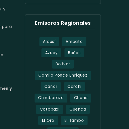
s y
Emisoras Regionales
a
para
Alausí
Ambato
Azuay
Baños
en
Bolívar
Camilo Ponce Enríquez
Cañar
Carchi
umen y
Chimborazo
Chone
Cotopaxi
Cuenca
El Oro
El Tambo