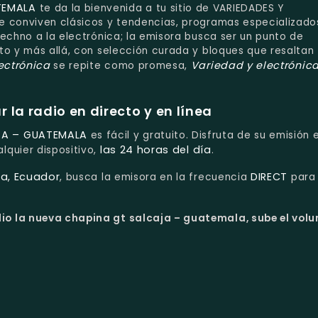
TEMALA
te da la bienvenida a tu sitio de VARIEDADES Y
e conviven clásicos y tendencias, programas especializado
techno a la electrónica; la emisora busca ser un punto de
to y más allá, con selección curada y bloques que resaltan
ectrónica
Variedad y electrónic
se repite como promesa,
la radio en directo y en línea
JA – GUATEMALA
es fácil y gratuito. Disfruta de su emisión 
las 24 horas del día
lquier dispositivo,
.
ha, Ecuador
DIRECT
, busca la emisora en la frecuencia
para
io la nueva chapina gt salcaja – guatemala, sube el vol