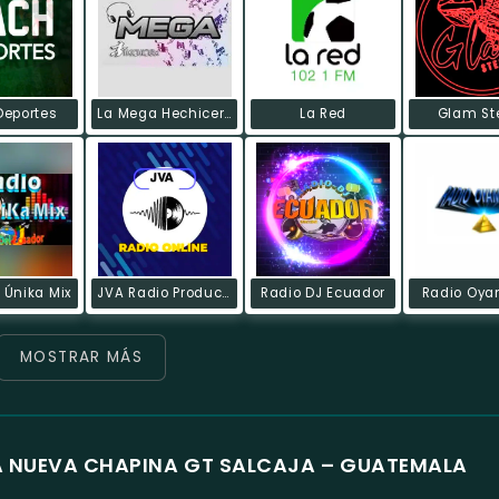
eportes
La Mega Hechicera
La Red
Glam St
 Únika Mix
JVA Radio Producciones Online
Radio DJ Ecuador
Radio Oya
MOSTRAR MÁS
LA NUEVA CHAPINA GT SALCAJA – GUATEMALA