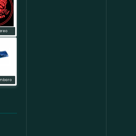
ereo
mbaro